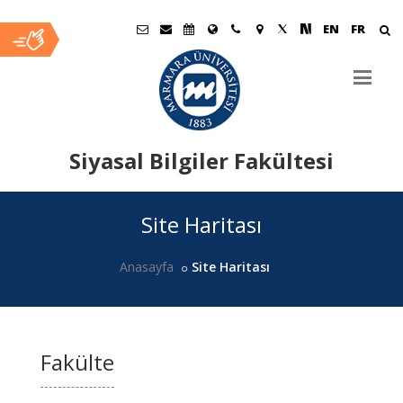
EN
FR
Siyasal Bilgiler Fakültesi
Ana
Site Haritası
İçerik
Anasayfa
Site Haritası
Fakülte