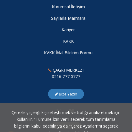
Fakülte Öğrencilerimiz İçin Burs Duyurusu
Kurumsal İletişim
Geleceğin Türkiye'sinde Vergi Müfettişliği
06.05.2013
Sayılarla Marmara
Kariyer
KVKK
KVKK İhlal Bildirim Formu
ÇAĞRI MERKEZİ
0216 777 0777
Bize Yazın
Çerezler, içeriği kişiselleştirmek ve trafiği analiz etmek için
kullanılır. "Tümüne İzin Ver"i seçerek tüm tanımlama
bilgilerini kabul edebilir ya da "Çerez Ayarları"nı seçerek
Çerez Ayarları