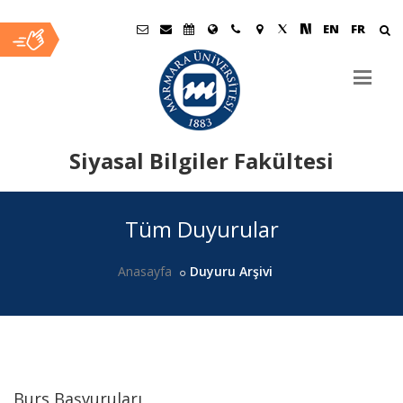
EN
FR
Siyasal Bilgiler Fakültesi
Ana
Tüm Duyurular
İçerik
Anasayfa
Duyuru Arşivi
Burs Başvuruları