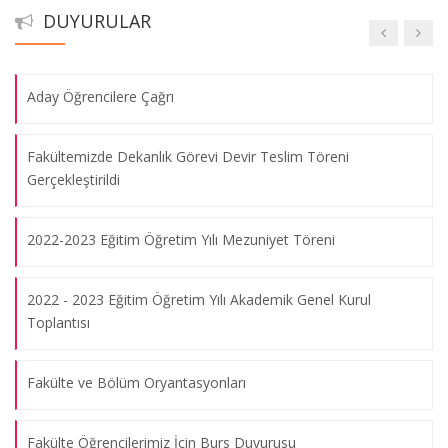
DUYURULAR
Akademik Takvim Ara sınav-Mazeret Sınav Tarihleri
Yerel Yönetimler Konferansı
06.03.2014
Aday Öğrencilere Çağrı
4. Uluslararası Mavi Karadeniz Konferansı
Fakültemizde Dekanlık Görevi Devir Teslim Töreni
27.11.2013
Gerçekleştirildi
2022-2023 Eğitim Öğretim Yılı Mezuniyet Töreni
Türk Dış Politikası ve Dışişleri Bakanlığında Kariyer İmkanları
30.05.2013
2022 - 2023 Eğitim Öğretim Yılı Akademik Genel Kurul
Toplantısı
Küresel ve Yerel Çevre Sorunları
14.05.2013
Fakülte ve Bölüm Oryantasyonları
Geleceğin Türkiye'sinde Vergi Müfettişliği
Fakülte Öğrencilerimiz İçin Burs Duyurusu